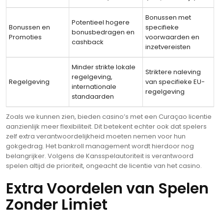
Bonussen met
Potentieel hogere
Bonussen en
specifieke
bonusbedragen en
Promoties
voorwaarden en
cashback
inzetvereisten
Minder strikte lokale
Striktere naleving
regelgeving,
Regelgeving
van specifieke EU-
internationale
regelgeving
standaarden
Zoals we kunnen zien, bieden casino’s met een Curaçao licentie
aanzienlijk meer flexibiliteit. Dit betekent echter ook dat spelers
zelf extra verantwoordelijkheid moeten nemen voor hun
gokgedrag. Het bankroll management wordt hierdoor nog
belangrijker. Volgens de Kansspelautoriteit is verantwoord
spelen altijd de prioriteit, ongeacht de licentie van het casino.
Extra Voordelen van Spelen
Zonder Limiet