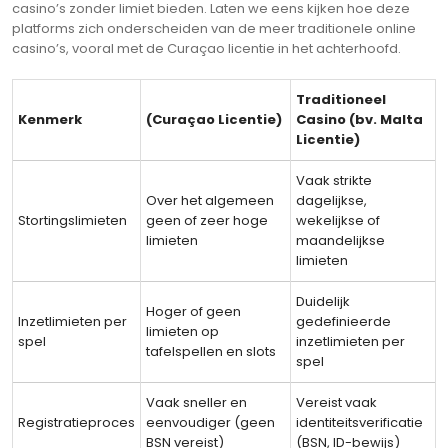
casino’s zonder limiet bieden. Laten we eens kijken hoe deze
platforms zich onderscheiden van de meer traditionele online
casino’s, vooral met de Curaçao licentie in het achterhoofd.
Traditioneel
Kenmerk
(Curaçao Licentie)
Casino (bv. Malta
Licentie)
Vaak strikte
Over het algemeen
dagelijkse,
Stortingslimieten
geen of zeer hoge
wekelijkse of
limieten
maandelijkse
limieten
Duidelijk
Hoger of geen
Inzetlimieten per
gedefinieerde
limieten op
spel
inzetlimieten per
tafelspellen en slots
spel
Vaak sneller en
Vereist vaak
Registratieproces
eenvoudiger (geen
identiteitsverificatie
BSN vereist)
(BSN, ID-bewijs)