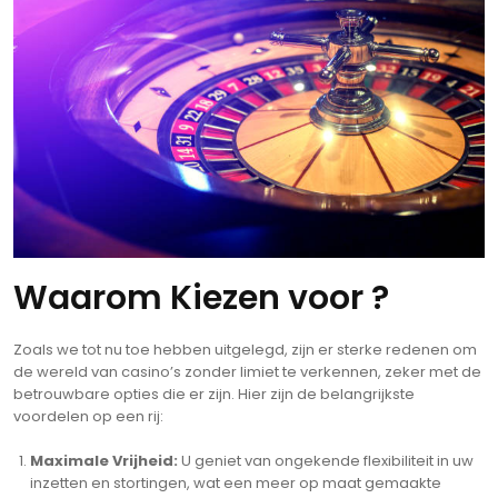
Waarom Kiezen voor ?
Zoals we tot nu toe hebben uitgelegd, zijn er sterke redenen om
de wereld van casino’s zonder limiet te verkennen, zeker met de
betrouwbare opties die er zijn. Hier zijn de belangrijkste
voordelen op een rij:
Maximale Vrijheid:
U geniet van ongekende flexibiliteit in uw
inzetten en stortingen, wat een meer op maat gemaakte