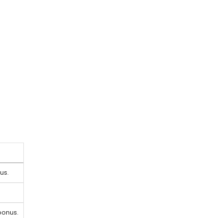
us.
 bonus.