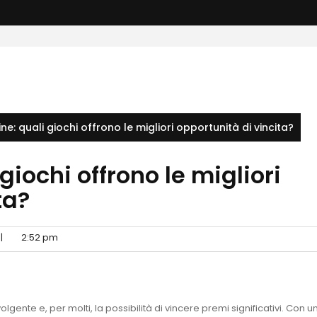
ne: quali giochi offrono le migliori opportunità di vincita?
giochi offrono le migliori
ta?
|
2:52 pm
lgente e, per molti, la possibilità di vincere premi significativi. Con u