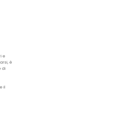
i e
arsi, è
 di
 il