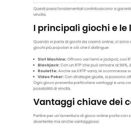
Questi passi fondamentali contribuiscono a garant
vincita.
I principali giochi e l
Quando si parla di giochi da casinò online, ci sono d
giochi più popolari e ciò che li distingue:
Slot Machine:
Offrono vari temi e jackpot, con R
Blackjack:
Con un RTP che può arrivare al 99%, è 
Roulette:
Anche se il RTP varia, le scommesse su
Video Poker:
Con strategie giuste, si possono ot
Ogni gioco presenta particolare vantaggi e una com
possibilità di vincita.
Vantaggi chiave dei c
Partire per un’avventura di gioco online porta con s
divertente ma anche vantaggiosa: