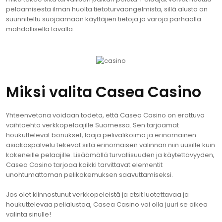
pelaamisesta ilman huolta tietoturvaongelmista, sillä alusta on
suunniteltu suojaamaan käyttäjien tietoja ja varoja parhaalla
mahdollisella tavalla.
Miksi valita Casea Casino
Yhteenvetona voidaan todeta, että Casea Casino on erottuva
vaihtoehto verkkopelaajille Suomessa. Sen tarjoamat
houkuttelevat bonukset, laaja pelivalikoima ja erinomainen
asiakaspalvelu tekevät siitä erinomaisen valinnan niin uusille kuin
kokeneille pelaajille. Lisäämällä turvallisuuden ja käytettävyyden,
Casea Casino tarjoaa kaikki tarvittavat elementit
unohtumattoman pelikokemuksen saavuttamiseksi.
Jos olet kiinnostunut verkkopeleistä ja etsit luotettavaa ja
houkuttelevaa pelialustaa, Casea Casino voi olla juuri se oikea
valinta sinulle!