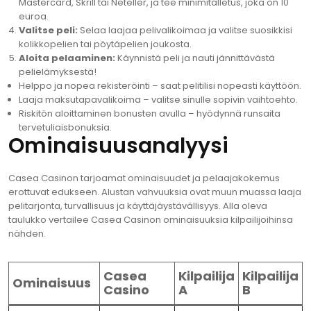
Mastercard, Skrill tai Neteller, ja tee minimitalletus, joka on 10
euroa.
Valitse peli:
Selaa laajaa pelivalikoimaa ja valitse suosikkisi
kolikkopelien tai pöytäpelien joukosta.
Aloita pelaaminen:
Käynnistä peli ja nauti jännittävästä
pelielämyksestä!
Helppo ja nopea rekisteröinti – saat pelitilisi nopeasti käyttöön.
Laaja maksutapavalikoima – valitse sinulle sopivin vaihtoehto.
Riskitön aloittaminen bonusten avulla – hyödynnä runsaita
tervetuliaisbonuksia.
Ominaisuusanalyysi
Casea Casinon tarjoamat ominaisuudet ja pelaajakokemus
erottuvat edukseen. Alustan vahvuuksia ovat muun muassa laaja
pelitarjonta, turvallisuus ja käyttäjäystävällisyys. Alla oleva
taulukko vertailee Casea Casinon ominaisuuksia kilpailijoihinsa
nähden.
Casea
Kilpailija
Kilpailija
Ominaisuus
Casino
A
B