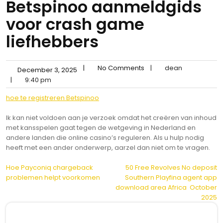
Betspinoo aanmeldgids
voor crash game
liefhebbers
|
No Comments
|
dean
December 3, 2025
|
9:40 pm
hoe te registreren Betspinoo
Ik kan niet voldoen aan je verzoek omdat het creëren van inhoud
met kansspelen gaat tegen de wetgeving in Nederland en
andere landen die online casino’s reguleren. Als u hulp nodig
heeft met een ander onderwerp, aarzel dan niet om te vragen.
Post
Hoe Payconiq chargeback
50 Free Revolves No deposit
problemen helpt voorkomen
Southern Playfina agent app
navigation
download area Africa ️ October
2025