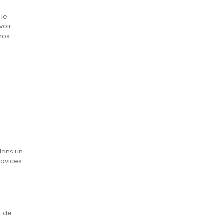
 le
voir
nos
 dans un
novices
t de