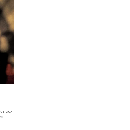
ous aux
 au