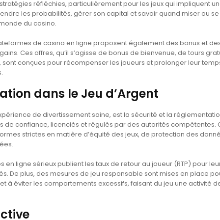
tratégies réfléchies, particulièrement pour les jeux qui impliquent un
dre les probabilités, gérer son capital et savoir quand miser ou se 
 monde du casino.
 plateformes de casino en ligne proposent également des bonus et de
ins. Ces offres, qu’il s’agisse de bonus de bienvenue, de tours gratu
, sont conçues pour récompenser les joueurs et prolonger leur temp
.
tation dans le Jeu d’Argent
expérience de divertissement saine, est la sécurité et la réglementatio
tes de confiance, licenciés et régulés par des autorités compétentes.
ormes strictes en matière d’équité des jeux, de protection des donn
sées.
en ligne sérieux publient les taux de retour au joueur (RTP) pour leur
irés. De plus, des mesures de jeu responsable sont mises en place po
t à éviter les comportements excessifs, faisant du jeu une activité de 
ctive