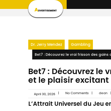
Skip
to
content
Dr. Jerry Mendez
Gambling
Bet7 : Découvrez le vrai frisson des gains d
Bet7 : Découvrez le 
et le plaisir excitant
|
No Comments
|
dean
April 30, 2026
L’Attrait Universel du Jeu e