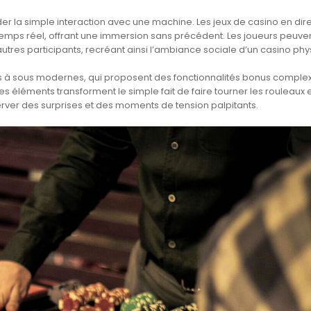
r la simple interaction avec une machine. Les jeux de casino en dire
 temps réel, offrant une immersion sans précédent. Les joueurs peuve
utres participants, recréant ainsi l’ambiance sociale d’un casino phy
s à sous modernes, qui proposent des fonctionnalités bonus comple
es éléments transforment le simple fait de faire tourner les rouleaux
erver des surprises et des moments de tension palpitants.