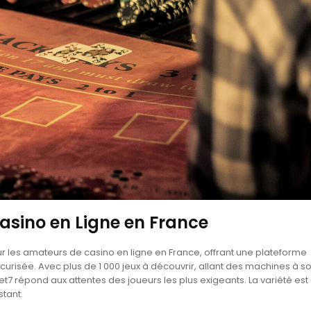
 Casino en Ligne en France
 les amateurs de casino en ligne en France, offrant une plateforme
urisée. Avec plus de 1 000 jeux à découvrir, allant des machines à s
Bet7 répond aux attentes des joueurs les plus exigeants. La variété est
stant.