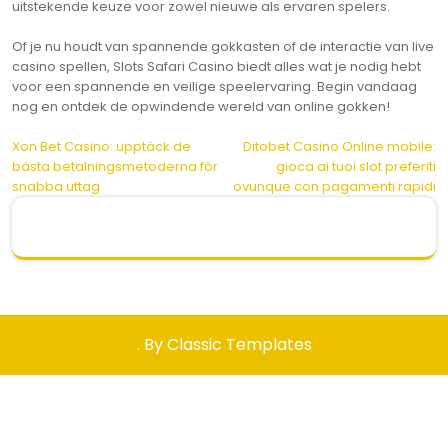
uitstekende keuze voor zowel nieuwe als ervaren spelers.
Of je nu houdt van spannende gokkasten of de interactie van live
casino spellen, Slots Safari Casino biedt alles wat je nodig hebt
voor een spannende en veilige speelervaring. Begin vandaag
nog en ontdek de opwindende wereld van online gokken!
Post
Xon Bet Casino: upptäck de
Ditobet Casino Online mobile:
bästa betalningsmetoderna för
gioca ai tuoi slot preferiti
navigation
snabba uttag
ovunque con pagamenti rapidi
.
By Classic Templates