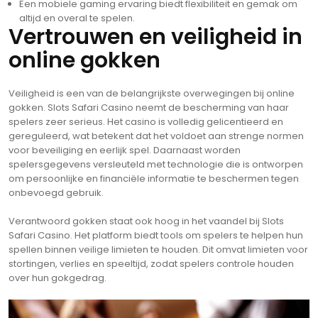
Een mobiele gaming ervaring biedt flexibiliteit en gemak om
altijd en overal te spelen.
Vertrouwen en veiligheid in
online gokken
Veiligheid is een van de belangrijkste overwegingen bij online
gokken. Slots Safari Casino neemt de bescherming van haar
spelers zeer serieus. Het casino is volledig gelicentieerd en
gereguleerd, wat betekent dat het voldoet aan strenge normen
voor beveiliging en eerlijk spel. Daarnaast worden
spelersgegevens versleuteld met technologie die is ontworpen
om persoonlijke en financiële informatie te beschermen tegen
onbevoegd gebruik.
Verantwoord gokken staat ook hoog in het vaandel bij Slots
Safari Casino. Het platform biedt tools om spelers te helpen hun
spellen binnen veilige limieten te houden. Dit omvat limieten voor
stortingen, verlies en speeltijd, zodat spelers controle houden
over hun gokgedrag.