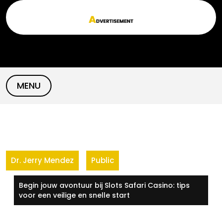
Skip
to
content
MENU
Dr. Jerry Mendez
Public
Begin jouw avontuur bij Slots Safari Casino: tips
voor een veilige en snelle start