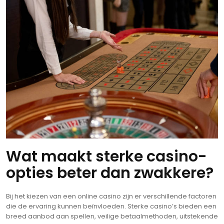
Wat maakt sterke casino-
opties beter dan zwakkere?
Bij het kiezen van een online casino zijn er verschillende factoren
die de ervaring kunnen beïnvloeden. Sterke casino’s bieden een
breed aanbod aan spellen, veilige betaalmethoden, uitstekende