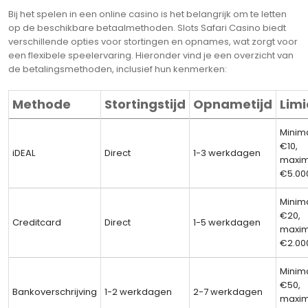
Bij het spelen in een online casino is het belangrijk om te letten
op de beschikbare betaalmethoden. Slots Safari Casino biedt
verschillende opties voor stortingen en opnames, wat zorgt voor
een flexibele speelervaring. Hieronder vind je een overzicht van
de betalingsmethoden, inclusief hun kenmerken:
Methode
Stortingstijd
Opnametijd
Limi
Minim
€10,
iDEAL
Direct
1-3 werkdagen
maxim
€5.00
Minim
€20,
Creditcard
Direct
1-5 werkdagen
maxim
€2.00
Minim
€50,
Bankoverschrijving
1-2 werkdagen
2-7 werkdagen
maxim