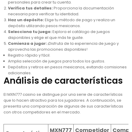
personales para crear tu cuenta.
Verifica tus detalles:
Proporciona la documentación
necesaria para verificar tu identidad.
Haz un depósito:
Elige tu método de pago y realiza un
depósito utilizando pesos mexicanos.
Selecciona tu juego:
Explora el catálogo de juegos
disponibles y elige el que más te guste.
Comienza a jugar:
¡Disfruta de la experiencia de juego y
aprovecha las promociones disponibles!
Registro rápido y fácil.
Amplia selección de juegos para todos los gustos.
Depósitos y retiros en pesos mexicanos, evitando comisiones
adicionales.
Análisis de características
El MXN777 casino se distingue por una serie de características
que lo hacen atractivo para los jugadores. A continuación, se
presenta una comparación de algunas de sus características
con otros competidores en el mercado.
MXN777
Competidor
Compe