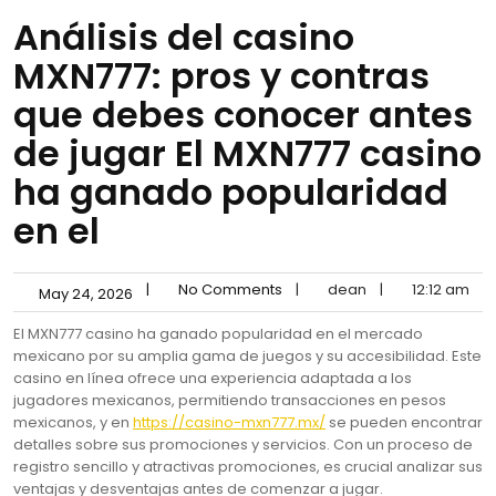
Análisis del casino
MXN777: pros y contras
que debes conocer antes
de jugar El MXN777 casino
ha ganado popularidad
en el
|
No Comments
|
dean
|
12:12 am
May 24, 2026
El MXN777 casino ha ganado popularidad en el mercado
mexicano por su amplia gama de juegos y su accesibilidad. Este
casino en línea ofrece una experiencia adaptada a los
jugadores mexicanos, permitiendo transacciones en pesos
mexicanos, y en
https://casino-mxn777.mx/
se pueden encontrar
detalles sobre sus promociones y servicios. Con un proceso de
registro sencillo y atractivas promociones, es crucial analizar sus
ventajas y desventajas antes de comenzar a jugar.