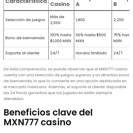
Característica
Casino
A
B
Más de
Selección de juegos
1,800
2,200
2,500
100% hasta
50% hasta $500
75% hasta
Bono de bienvenida
$1,000 MXN
MXN
MXN
Soporte al cliente
24/7
Horario limitado
24/7
De esta comparación, se puede observar que el MXN777 casino
cuenta con una selección de juegos superior y un atractivo bono
de bienvenida, lo que lo convierte en una opción destacada en
el mercado mexicano. Además, el soporte al cliente disponible
las 24 horas garantiza que los jugadores estén siempre
atendidos.
Beneficios clave del
MXN777 casino