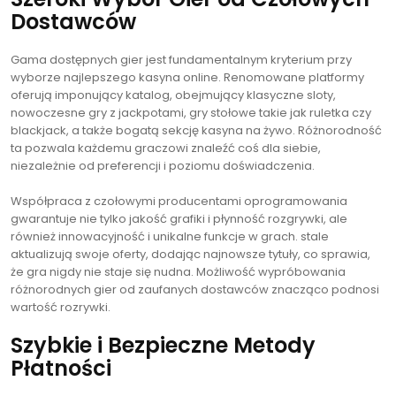
Dostawców
Gama dostępnych gier jest fundamentalnym kryterium przy
wyborze najlepszego kasyna online. Renomowane platformy
oferują imponujący katalog, obejmujący klasyczne sloty,
nowoczesne gry z jackpotami, gry stołowe takie jak ruletka czy
blackjack, a także bogatą sekcję kasyna na żywo. Różnorodność
ta pozwala każdemu graczowi znaleźć coś dla siebie,
niezależnie od preferencji i poziomu doświadczenia.
Współpraca z czołowymi producentami oprogramowania
gwarantuje nie tylko jakość grafiki i płynność rozgrywki, ale
również innowacyjność i unikalne funkcje w grach. stale
aktualizują swoje oferty, dodając najnowsze tytuły, co sprawia,
że gra nigdy nie staje się nudna. Możliwość wypróbowania
różnorodnych gier od zaufanych dostawców znacząco podnosi
wartość rozrywki.
Szybkie i Bezpieczne Metody
Płatności