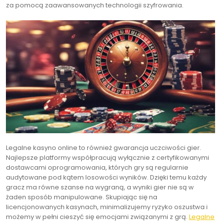
za pomocą zaawansowanych technologii szyfrowania.
Legalne kasyno online to również gwarancja uczciwości gier.
Najlepsze platformy współpracują wyłącznie z certyfikowanymi
dostawcami oprogramowania, których gry są regularnie
audytowane pod kątem losowości wyników. Dzięki temu każdy
gracz ma równe szanse na wygraną, a wyniki gier nie są w
żaden sposób manipulowane. Skupiając się na
licencjonowanych kasynach, minimalizujemy ryzyko oszustwa i
możemy w pełni cieszyć się emocjami związanymi z grą.
Legalne