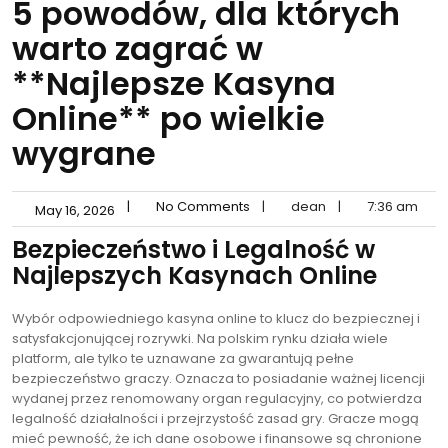
5 powodów, dla których
warto zagrać w
**Najlepsze Kasyna
Online** po wielkie
wygrane
|
No Comments
|
dean
|
7:36 am
May 16, 2026
Bezpieczeństwo i Legalność w
Najlepszych Kasynach Online
Wybór odpowiedniego kasyna online to klucz do bezpiecznej i
satysfakcjonującej rozrywki. Na polskim rynku działa wiele
platform, ale tylko te uznawane za gwarantują pełne
bezpieczeństwo graczy. Oznacza to posiadanie ważnej licencji
wydanej przez renomowany organ regulacyjny, co potwierdza
legalność działalności i przejrzystość zasad gry. Gracze mogą
mieć pewność, że ich dane osobowe i finansowe są chronione