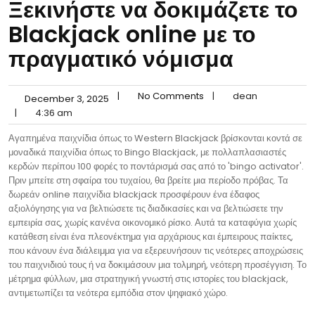
Ξεκινήστε να δοκιμάζετε το
Blackjack online με το
πραγματικό νόμισμα
|
No Comments
|
dean
December 3, 2025
|
4:36 am
Αγαπημένα παιχνίδια όπως το Western Blackjack βρίσκονται κοντά σε
μοναδικά παιχνίδια όπως το Bingo Blackjack, με πολλαπλασιαστές
κερδών περίπου 100 φορές το ποντάρισμά σας από το 'bingo activator'.
Πριν μπείτε στη σφαίρα του τυχαίου, θα βρείτε μια περίοδο πρόβας. Τα
δωρεάν online παιχνίδια blackjack προσφέρουν ένα έδαφος
αξιολόγησης για να βελτιώσετε τις διαδικασίες και να βελτιώσετε την
εμπειρία σας, χωρίς κανένα οικονομικό ρίσκο.
Αυτά τα καταφύγια χωρίς
κατάθεση είναι ένα πλεονέκτημα για αρχάριους και έμπειρους παίκτες,
που κάνουν ένα διάλειμμα για να εξερευνήσουν τις νεότερες αποχρώσεις
του παιχνιδιού τους ή να δοκιμάσουν μια τολμηρή, νεότερη προσέγγιση. Το
μέτρημα φύλλων, μια στρατηγική γνωστή στις ιστορίες του blackjack,
αντιμετωπίζει τα νεότερα εμπόδια στον ψηφιακό χώρο.