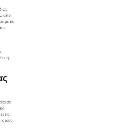
ιδιών
νω από
ς με τις
της
ν
άθεση
ας
ται σε
ικά
ες και
η στους