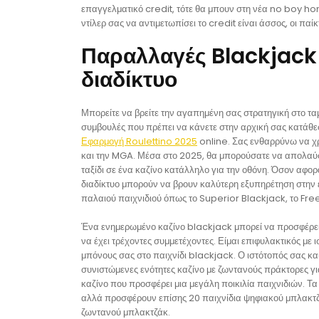
επαγγελματικό credit, τότε θα μπουν στη νέα no boy hom
ντίλερ σας να αντιμετωπίσει το credit είναι άσσος, οι πα
Παραλλαγές Blackjack 
διαδίκτυο
Μπορείτε να βρείτε την αγαπημένη σας στρατηγική στο ταμ
συμβουλές που πρέπει να κάνετε στην αρχική σας κατάθ
Εφαρμογή Roulettino 2025
online. Σας ενθαρρύνω να χρ
και την MGA. Μέσα στο 2025, θα μπορούσατε να απολαύσε
ταξίδι σε ένα καζίνο κατάλληλο για την οθόνη. Όσον αφορά
διαδίκτυο μπορούν να βρουν καλύτερη εξυπηρέτηση στην 
παλαιού παιχνιδιού όπως το Superior Blackjack, το Fr
Ένα ενημερωμένο καζίνο blackjack μπορεί να προσφέρει
να έχει τρέχοντες συμμετέχοντες. Είμαι επιφυλακτικός μ
μπόνους σας στο παιχνίδι blackjack. Ο ιστότοπός σας και η
συνιστώμενες ενότητες καζίνο με ζωντανούς πράκτορες γι
καζίνο που προσφέρει μια μεγάλη ποικιλία παιχνιδιών. Τ
αλλά προσφέρουν επίσης 20 παιχνίδια ψηφιακού μπλακτζ
ζωντανού μπλακτζάκ.