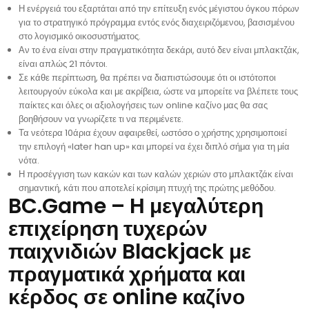
Η ενέργειά του εξαρτάται από την επίτευξη ενός μέγιστου όγκου πόρων
για το στρατηγικό πρόγραμμα εντός ενός διαχειριζόμενου, βασισμένου
στο λογισμικό οικοσυστήματος.
Αν το ένα είναι στην πραγματικότητα δεκάρι, αυτό δεν είναι μπλακτζάκ,
είναι απλώς 21 πόντοι.
Σε κάθε περίπτωση, θα πρέπει να διαπιστώσουμε ότι οι ιστότοποι
λειτουργούν εύκολα και με ακρίβεια, ώστε να μπορείτε να βλέπετε τους
παίκτες και όλες οι αξιολογήσεις των online καζίνο μας θα σας
βοηθήσουν να γνωρίζετε τι να περιμένετε.
Τα νεότερα 10άρια έχουν αφαιρεθεί, ωστόσο ο χρήστης χρησιμοποιεί
την επιλογή «later han up» και μπορεί να έχει διπλό σήμα για τη μία
νότα.
Η προσέγγιση των κακών και των καλών χεριών στο μπλακτζάκ είναι
σημαντική, κάτι που αποτελεί κρίσιμη πτυχή της πρώτης μεθόδου.
BC.Game – Η μεγαλύτερη
επιχείρηση τυχερών
παιχνιδιών Blackjack με
πραγματικά χρήματα και
κέρδος σε online καζίνο