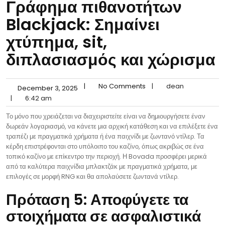
Γράφημα πιθανοτήτων
Blackjack: Σημαίνει
χτύπημα, sit,
διπλασιασμός και χώρισμα
|
No Comments
|
dean
December 3, 2025
|
6:42 am
Το μόνο που χρειάζεται να διαχειριστείτε είναι να δημιουργήσετε έναν
δωρεάν λογαριασμό, να κάνετε μια αρχική κατάθεση και να επιλέξετε ένα
τραπέζι με πραγματικά χρήματα ή ένα παιχνίδι με ζωντανό ντίλερ. Τα
κέρδη επιστρέφονται στο υπόλοιπο του καζίνο, όπως ακριβώς σε ένα
τοπικό καζίνο με επίκεντρο την περιοχή.
Η Bovada προσφέρει μερικά
από τα καλύτερα παιχνίδια μπλακτζάκ με πραγματικά χρήματα, με
επιλογές σε μορφή RNG και θα απολαύσετε ζωντανά ντίλερ.
Πρόταση 5: Αποφύγετε τα
στοιχήματα σε ασφαλιστικά