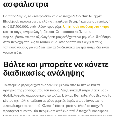
ασφάλιστρα
Για παράδειγμα, το νεότερο διαδικτυακό παιχνίδι Golden Nugget
Blackjack προσφέρει την ελάχιστη επιλογή $step 1 και μέγιστη επιλογή
από $21.100.000, ενώ πλέον προσφέρει
Unlimluck σύνδεση στο κινητό
και μια σύγχρονη επιλογή τζάκποτ. Οι ιστότοποι καζίνο που
περιλαμβάνονται στις αξιολογήσεις μας ενδέχεται να μην είναι διαθέσιμοι
στην περιοχή σας. Ως εκ τούτου, είναι απαραίτητο να ελέγξετε τους
τοπικούς νόμους για να δείτε εάν τα διαδικτυακά τυχερά παιχνίδια είναι
νόμιμα ή όχι.
Βάλτε και μπορείτε να κάνετε
διαδικασίες ανάληψης
Το επόμενο μέρος συχνά αναδεικνύει μερικά από τα θετικά και τα
αρνητικά της χρήσης αυτού του είδους. Λας Βέγκας Κέντρο Black-jack
GoldΕλαφρώς διαφορετικό από το Λας Βέγκας Remote, Λας Βέγκας Το
κέντρο της πόλης παίζεται με μόνο μερικές βεράντες, αυξάνοντας το
πλεονέκτημα του σπιτιού. Κλασικό Black-jack MHΑυτό το παιχνίδι
προσφέρει αυτό που θα περιμένατε από ένα παλιό παιχνίδι blackjack.