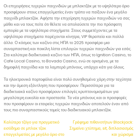
Οι επιχειρήσεις τυχερών παιχνιδιών με μπλακτζάκ με το υψηλότερο όριο
προσφέρουν στους επαγγελματίες έναν τρόπο να παίξουν ένα μεγάλο
παιχνίδι μπλακτζάκ. Αφήστε την επιχείρηση τυχερών παιχνιδιών να σας
μάθει και να τους πείτε ότι θέλετε να απολαύσετε την πιο πρόσφατη
εμπειρία με τα υψηλότερα στοιχήματα. Στους συμμετέχοντες με τα
υψηλότερα στοιχήματα παρέχονται κίνητρα, VIP θεραπεία και πολλά
άλλα. Ο κόσμος των καζίνο στις ΗΠΑ το 2025 προσφέρει μια
συναρπαστική και ποικίλη λίστα επιλογών τυχερών παιχνιδιών για εσάς.
Στα καλύτερα διαδικτυακά καζίνο των ΗΠΑ, όπως το Ignition Casino, το
Cafe Local Casino, το Bovada Casino, ενώ σε ορισμένα, με τα
δημοφιλή παιχνίδια και τα λαμπερά μπόνους, υπάρχει κάτι για όλους.
Τα ηλεκτρονικά πορτοφόλια είναι πολύ συνηθισμένα χάρη στην ταχύτητα
και την άμεση εξάντληση που προσφέρουν. Περισσότερα για τα
διαδικτυακά καζίνο προσφέρουν επιλογές κρυπτονομισμάτων για
μεγαλύτερη ευκολία και προστασία. Τα νέα μπόνους και οι προσφορές
που προσφέρουν οι εταιρείες τυχερών παιχνιδιών αποτελούν έναν από
τους πιο συναρπαστικούς τομείς του διαδικτυακού μπλακτζάκ.
Post
Καλύτερο τζόγο για πραγματικό
Γράφημα πιθανοτήτων Blackjack:
εισόδημα σε μπλακ τζακ
Σημαίνει χτύπημα, sit, διπλασιασμός
navigation
επαγγελματίας με μεγάλο όριο στο
και χώρισμα