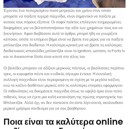
Έχοντας ένα πεπερασμένο ποσό μετρητών και χρόνο στον οποίο
μπορείτε να παίξετε τυχερά παιχνίδια, είναι σημαντικό να παίζετε με
αυτούς τους πόρους έξυπνα. Οι σοφοί παίκτες επιλέγουν ενημερωμένες
διαφημίσεις για να βελτιστοποιήσουν την αξία των χρημάτων τους και να
ξεκινήσουν. Αφού διαβάσατε αυτό το άρθρο, μπορεί ήδη να γνωρίζετε
κάποιον, οπότε το επόμενο βήμα είναι να βρείτε ένα μέρος για να παίξετε
μπλακτζάκ στο διαδίκτυο. Η καλύτερη κριτική για να βρείτε τις καλύτερες
διαδικτυακές ιστοσελίδες μπλακτζάκ είναι το Ignition, ωστόσο, το Ports.lv
και το Awesome Slots είναι κοντά στο τέλος του.
Οι βαλέδες μπορούν να αξίζουν μερικούς πόντους, οι βασίλισσες περίπου
τρεις, οι κορυφαίοι πέντε και ο ειδικός σίγουρα έντεκα. Η συνολική
συλλογή παιχνιδιών είναι περιορισμένη σε σχέση με τα μεγάλα καζίνο,
ενώ τα καζίνο διαθέτουν μερικές από τις καλύτερες εταιρείες εφαρμογών.
Οι πιθανότητες να δοκιμάσετε παιχνίδια όπως τα υψηλά όρια είναι πολύ
πιθανές, ίσως να έχετε μια καλή κατανόηση της πρώτης στρατηγικής του
Μπλακτζάκ. Αλλά όχι, αν δεν πιστεύετε ότι είστε λίγο κοντά, ακολουθούν
μερικοί χρήσιμοι σύνδεσμοι για να σας βοηθήσουν.
Ποια είναι τα καλύτερα online