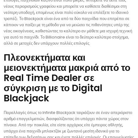
επιλογές παιχνιδιών καζίνο είναι πολύ μικρές. Μπορείτε να δείτε τους
νέους περιορισμούς γραφείου και μπορείτε να καθίσετε διαθέσιμοι στη
νεότερη υποδοχή, επομένως είναι πολύ εύκολο να επιλέξετε το ιδανικό
τραπέζι. Το Blackjack είναι ένα από τα δύο παιχνίδια που επιτρέπει σε
κάποιον να παίξει με τη μέθοδο για να μειώσει τις πιθανότητες υπέρ της
νέας οικογένειας, καθιστώντας το καλύτερο αν μάθετε μια ισχυρή τεχνική
για αυτό το παιχνίδι. Το Billionaire είναι το δεύτερο καλύτερο στοίχημα,
αλλά σε μετοχές δεν υπάρχουν πολλές επιλογές.
Πλεονεκτήματα και
μειονεκτήματα μακριά από το
Real Time Dealer σε
σύγκριση με το Digital
Blackjack
Παραλλαγές όπως το Infinite Blackjack ταιριάζουν σε έναν απεριόριστο
αριθμό επαγγελματιών, διασφαλίζοντας ότι υπάρχει πάντα χώρος στον
πίνακα. Από την ποικιλία, είτε είστε αρχάριος είτε έμπειρος αθλητής,
υπάρχει ένα παιχνίδι μπλακτζάκ με ζωντανό μεσίτη ιδανικό για το
επίπεδο των δεξιοτήτων σας και έχετε πολλές επιλογές. Οι επαγγελματίες