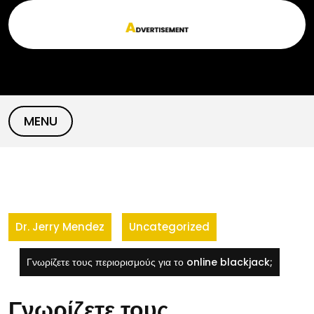
Skip
to
content
MENU
Dr. Jerry Mendez
Uncategorized
Γνωρίζετε τους περιορισμούς για το online blackjack;
Γνωρίζετε τους