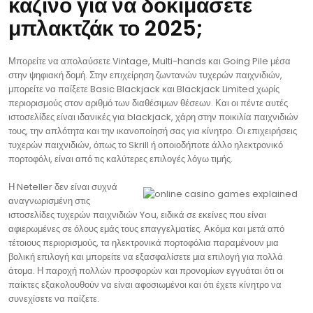
καζίνο για να δοκιμάσετε
μπλακτζάκ το 2025;
Μπορείτε να απολαύσετε Vintage, Multi-hands και Going Pile μέσα
στην ψηφιακή δομή. Στην επιχείρηση ζωντανών τυχερών παιχνιδιών,
μπορείτε να παίξετε Basic Blackjack και Blackjack Limited χωρίς
περιορισμούς στον αριθμό των διαθέσιμων θέσεων. Και οι πέντε αυτές
ιστοσελίδες είναι ιδανικές για blackjack, χάρη στην ποικιλία παιχνιδιών
τους, την απλότητα και την ικανοποίησή σας για κίνητρο. Οι επιχειρήσεις
τυχερών παιχνιδιών, όπως το Skrill ή οποιοδήποτε άλλο ηλεκτρονικό
πορτοφόλι, είναι από τις καλύτερες επιλογές λόγω τιμής.
Η Neteller δεν είναι συχνά
αναγνωρισμένη στις
ιστοσελίδες τυχερών παιχνιδιών You, ειδικά σε εκείνες που είναι
αφιερωμένες σε όλους εμάς τους επαγγελματίες. Ακόμα και μετά από
τέτοιους περιορισμούς, τα ηλεκτρονικά πορτοφόλια παραμένουν μια
βολική επιλογή και μπορείτε να εξασφαλίσετε μια επιλογή για πολλά
άτομα. Η παροχή πολλών προσφορών και προνομίων εγγυάται ότι οι
παίκτες εξακολουθούν να είναι αφοσιωμένοι και ότι έχετε κίνητρο να
συνεχίσετε να παίζετε.